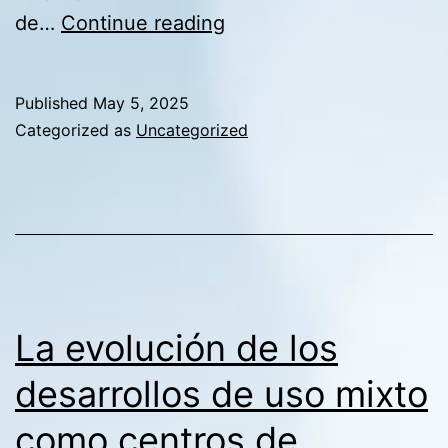
Carteras
de…
Continue reading
inmobiliarias
de
Published
May 5, 2025
alto
Categorized as
Uncategorized
rendimiento:
lecciones
sobre
optimización
de
activos
La evolución de los
desarrollos de uso mixto
como centros de