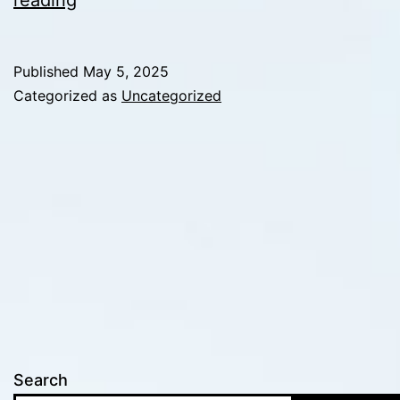
evolución
de
Published
May 5, 2025
los
Categorized as
Uncategorized
desarrollos
de
uso
mixto
como
centros
de
inversión
Search