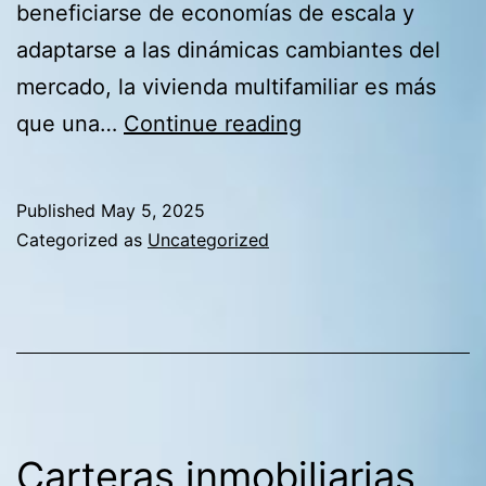
beneficiarse de economías de escala y
adaptarse a las dinámicas cambiantes del
mercado, la vivienda multifamiliar es más
La
que una…
Continue reading
vivienda
multifamiliar
Published
May 5, 2025
como
Categorized as
Uncategorized
base
para
carteras
inmobiliarias
escalables
Carteras inmobiliarias